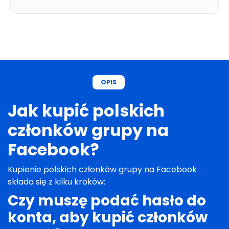
OPIS
Jak kupić polskich
członków grupy na
Facebook?
Kupienie polskich członków grupy na Facebook
składa się z kilku kroków:
FAQ – odpowiedzi na
Czy muszę podać hasło do
Sprawdź ustawienia prywatności
– upewnij
się że grupa, do której chcesz zaprosić nowych
konta, aby kupić członków
najczęściej zadawane
członków, jest ustawiona na
publiczną.