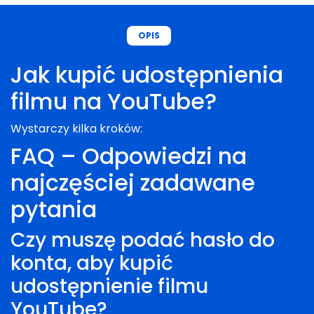
OPIS
Jak kupić udostępnienia
filmu na YouTube?
Wystarczy kilka kroków:
FAQ – Odpowiedzi na
Wybierz interesującą Cię liczbę udostępnień
– zdecyduj, ile razy chcesz, aby Twój film został
najczęściej zadawane
udostępniony.
pytania
Podaj link do filmu
– w formularzu zamówienia
wklej dokładny link do swojego filmu na YouTube.
Czy muszę podać hasło do
Upewnij się, że podany link jest prawidłowy.
Dodaj do koszyka i opłać zamówienie.
konta, aby kupić
udostępnienie filmu
YouTube?