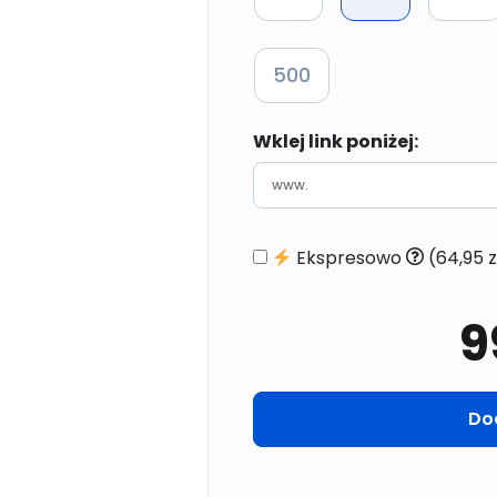
500
Wklej link poniżej:
Ekspresowo
(64,95 z
9
Do