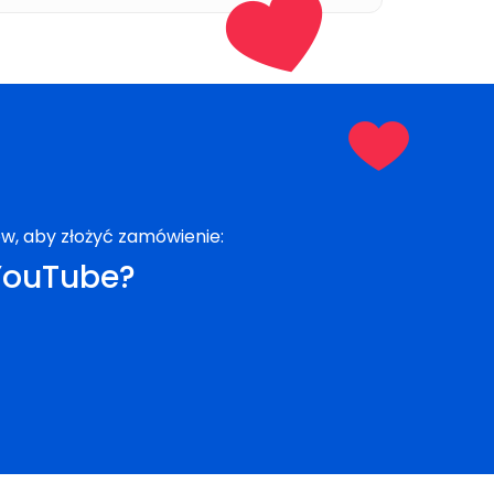
ów, aby złożyć zamówienie:
 YouTube?
s składania zamówienia. Upewnij się, że podany link
tu, aby przetestować usługę, a następnie zdecydować